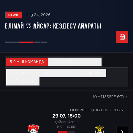
July 24, 2026
NEWS
ЕЛІМАЙ 🆚 ҚАЙСАР: КЕЗДЕСУ АҚПАРАТЫ
БІРІНШІ КОМАНДА
ҚАЙСАР М
ҚАЙСАР Ә
ҚАЙСАР 2009
ҚАЙСАР 2010
ҚАЙСАР 2011
ҚАЙСАР 2012
КҮНТІЗБЕГЕ ӨТУ
OLIMPBET ҚР КУБОГЫ 2026
29.07, 15:00
Қайсар Арена
МАТЧ ЕСЕБІ